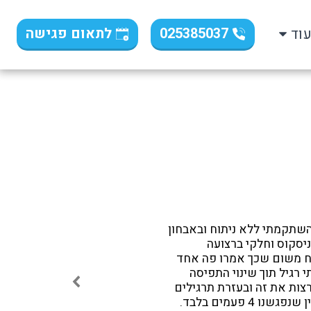
025385037
לתאום פגישה
וד
עברתי 3 פציעות ספורט חוזרות בברך ימין כאשר בין כל פציעה השתקמתי ללא ניתוח ובאבחון 
של הפציעה השלישית ע"י MRI נמצא קרע ברצועה הצולבת, במיניסקוס וחלקי ברצועה 
האחורית. בנקודת זמן הזאת חשבתי שקלו הקיצים ואעשה ניתוח משום שכך אמרו פה אחד 
כל האורטופדים, אבל אז הגעתי לעמית ומרגע זה חל שיפור בלתי רגיל תוך שינוי התפיסה 
שלי את הפציעה מתוך מקום שאפשר להבריא וצריך להאמין ולרצות את זה ובעזרת תרגילים 
מדויקים שעמית נתן לי עם ליווי טלפוני סבלני, ב"ה הבראתי אציין שנפגשנו 4 פעמים בלבד. 