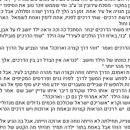
 במקור- מסכת עירובין נג' ע"ב. ומי שממש זוכר טוב את הסיפור יכ
בן חנניה אל עיר אחת. זמן רב הלך לו בדרך ישרה וסלולה, אבל 
פרשת דרכים- שתי דרכים לפניו, אחת לימין ואחת לשמאל. האח
וחול.
זו משתי הדרכים יבחר. הסתכל כה וכה וראה ילד יושב לו על אבן, ב
:"בני, באיזו דרך הולכים לעיר?" ענה הילד: "שתי הדרכים מובילות
דרכים ואמר: "זוהי דרך קצרה וארוכה" אחר הצביע על הדרך השני
 כוונתו של הילד וחשב : "כנראה אין הבדל רב בין הדרכים, אל
יר מהר יותר."
ת ואמנם, הדרך הייתה נוחה וקצרה ועד מהרה התקרב לעיר, אבל
 לפתע שאין המשך לדרך. לפניו גנים ופרדסים המקיפים את הע
 ולחפש לו שבילים ומעברים ומי יודע מתי יגיע סוף סוף אל העי
הדרכים. אותו הילד שקודם דיבר איתו עדיין ישב שם. אמר לו:
נה הילד: "ולא אמרתי לך גם כן - וארוכה?".
אשו וקרא "אשריכם ישראל שכולכם חכמים גדולים אתם מגדוליכ
: יש דרכים הנראות קצרות ובאמת הן ארוכות ויש דרכים הנרא
נייה, תחילתה לא הייתה נוחה וגם ארוכה הייתה, אבל בה הגיע אל 
פור הזה! אבל באמת בתור ילדה תמיד תהיתי מה הקטע של הילד