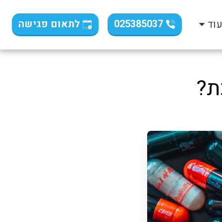
025385037
לתאום פגישה
וד
ת?