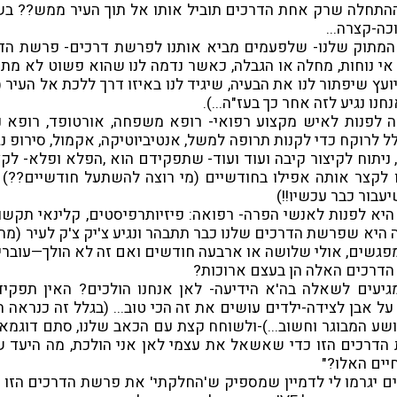
 ההתחלה שרק אחת הדרכים תוביל אותו אל תוך העיר ממש?? ב
כה-קצרה...
ף המתוק שלנו- שלפעמים מביא אותנו לפרשת דרכים- פרשת ה
אי נוחות, מחלה או הגבלה, כאשר נדמה לנו שהוא פשוט לא מתפק
ץ שיפתור לנו את הבעיה, שיגיד לנו באיזו דרך ללכת אל העיר 
חנו נגיע לזה אחר כך בעז"ה...).
ה לפנות לאיש מקצוע רפואי- רופא משפחה, אורטופד, רופא נשים
 לרוקח כדי לקנות תרופה למשל, אנטיביוטיקה, אקמול, סירופ נגד
, ניתוח לקיצור קיבה ועוד ועוד- שתפקידם הוא ,הפלא ופלא- לק
ו לקצר אותה אפילו בחודשיים (מי רוצה להשתעל חודשיים??)
יעבור כבר עכשיו!!)
היא לפנות לאנשי הפרה- רפואה: פיזיותרפיסטים, קלינאי תקשו
היא שפרשת הדרכים שלנו כבר תתבהר ונגיע צ'יק צ'ק לעיר (מה 
פגשים, אולי שלושה או ארבעה חודשים ואם זה לא הולך—עוברי
 הדרכים האלה הן בעצם ארוכות?
מגיעים לשאלה בה'א הידיעה- לאן אנחנו הולכים? האין תפק
 על אבן לצידה-ילדים עושים את זה הכי טוב... (בגלל זה כנראה
ושע המבוגר וחשוב...)-ולשוחח קצת עם הכאב שלנו, סתם דוגמא "
דרכים הזו כדי שאשאל את עצמי לאן אני הולכת, מה היעד של
חיים האלו?"
 יגרמו לי לדמיין שמספיק ש'החלקתי' את פרשת הדרכים הזו ע