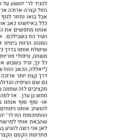
להגיד לר' יהושע על
הזו? קצרה-ארוכה ארו
אבל בואו נחזור לגו
כלל באיזשהו כאב או 
אנחנו מחפשים את היוע
העיר הזו בשבילכם.. אנ
המנהג הרווח בימינו ז
שישלח אותנו בדרך כלל
משחה, טיפולי פוריות
כל כך, נגיד בשבוע א
("יאללה, הכאב הזה! ש
דרך קצת יותר ארוכה 
גם שם הציפיה הגדולה 
מקציבים לזה שמונה מ
ממש גן עדן... אז למה
או- סוף סוף אנחנו 
להושיב אותנו נינוחים
ההתחכמות הזו לר' יה
שהבאת אותי לפרשת ה
לאן אני רוצה להגיע ב
פתרונות הקסם הקצרים