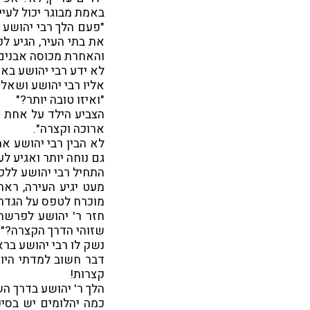
באמת מבוגר יכול לעיין
"פעם הלך רבי יהושע 
את בתי העיר, הגיע ל
והאחרת מכוסה אבנים 
לא ידע רבי יהושע באי
אליו רבי יהושע ושאלו 
"ואיזו טובה יותר?"
הצביע הילד על אחת ה
ארוכה וקצרה".
לא הבין רבי יהושע את
גם נוחה יותר ואגיע לע
התחיל רבי יהושע ללכ
מעט יגיע העירה, ראה
מוכרח לטפס על הגדרות
חזר ר' יהושע לפרשת 
שזוהי הדרך הקצרה?" ע
נשק לו רבי יהושע בר
דבר חשוב למדתי היום
קצרות!
הלך ר' יהושע בדרך הש
כמה יהלומים יש בסי