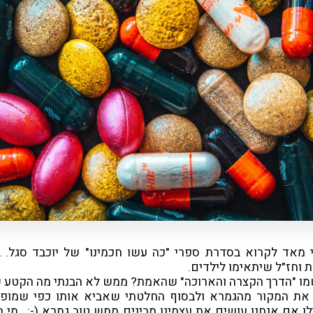
 מאד לקרוא בסדרת ספרי "כה עשו חכמינו" של יוכבד סגל. 
 וחז"ל שיתאימו לילדים.
ושמו "הדרך הקצרה והארוכה" שהאמת? ממש לא הבנתי מה הקטע ש
ת המקור מהגמרא ולבסוף החלטתי שאביא אותו כפי שמופיע
ילו אם אנחנו עושים את עצמינו מבינים ממש טוב גמרא (-: , מי