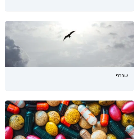
שחררי