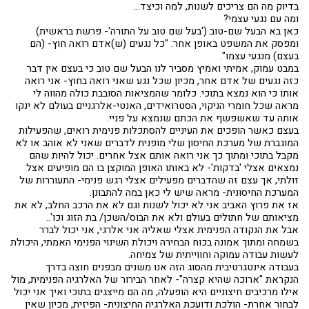
בדיוק מה הם צריכים לשנות, למה וכיצד...
ומה עם נגעי עצמי?
כאן בא הבעל שם-טוב ('בעל שם טוב על התורה'- פרשת בראשית)
ומפסק את המשפט באופן אחר: "כל נגעים (ש)אדם רואה חוץ- (הם
בעצם) מנגעי עצמו".
במבט עמוק, אמיתי ואמיץ מסביר לנו הבעל שם טוב כי בעצם אין דבר
כזה נגעים של אדם אחר, מכיון שכל נגע שאני רואה בחוץ- אני רואה
אותו כי הוא נמצא בתוכי. כלומר שהמציאות הסובבת כולה מהווה לי
מראה שכל חומרי הניקוי, הסטרואידים, האנטי-אלרגניים בעולם לא ינקו
אותה עד שאשפשף את הכתם שנמצא על פניי.
בעצם כאשר הופכים את העיניים להסתכלות פנימית רואים, שהפעילות
המוגברת של מערכת החיסון שלי מופנית לדברים שאני לא אוהב או לא
מקבל בתוכי ומתוך כך אני רואה אותם אצל אחרים. יכול להיות שהם
נמצאים אצלי 'בדקות'- לא באותו האופן המוקצן בו הם מופיעים אצל
זולתי, אך עצם זה שהדברים מפעילים אצלי רגש פנימי- התעוררות של
המערכת החיסונית- מראה שיש לי כאן במה להתבונן.
אז את פרוץ האביב אני לא יכול לשנות וגם לא את הרכב החלב, לא את
מציאותם של חתולים בעולם ולא את הבוס/השכן/ בת הזוג וכו'..
אבל את הנקודה הפנימית אצלי שאליה אני אלרגי, אני יכול לברר
בשמחה ומתוך אמונה בכוח הבחירה ויכולת השינוי הפנימי האמתי, היכולת
לעשות עבודה עמוקה וחווייתית של צמיחה.
בעבודה אינטגרטיבית מהסוג הזה אנו משנים מבפנים חוצה בדרך
הנקראת "ארוכה שהיא קצרה"- לאחר הבירור של האלרגיה הפנימית, מול
אילו מרכיבים חיצוניים היא הופעלה, מה הם מייצגים בתוכי ואיך אני יכול
לבחור אחרת- הולכת ודועכת האלרגיה החיצונית- הפיזית, מכיון שאין