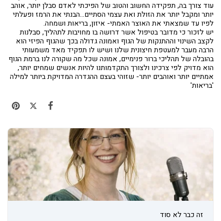
עוד צורך בה, תפקידה החשוב והטוב של הפיכתי לאדם סבלן יותר, אוהב
יותר ומקבל יותר את הזולת ואת עצמי הסתיים...הבנתי את הרמז ופעלתי
לפיו עד שמצאתי את האוצר האמתי- איזון, בריאות ושמחה.
יש לזכור כי מדובר בטיפול אשר דרושה בו מחויבות לתהליך, סבלנות
לקצב השינוי וההתנקות של הגוף ואמונה גדולה בכך שהגוף הפיזי הוא
הרבה מעבר למעטפת חיצונית שלנו ושיש לו תפקיד מאד משמעותי
בהובלה של תהליכי ברור פנימיים, אמונה שכל מה שקורה לנו ברמת הגוף
הוא מדויק לפי צרכינו ולצורך התקדמותנו להיות אנשים שמחים יותר,
אמתיים יותר ואוהבים יותר- שזוהי בעצם ההגדרה המדויקת ביותר למילה
'בריאות'
זה כבר לא סוד