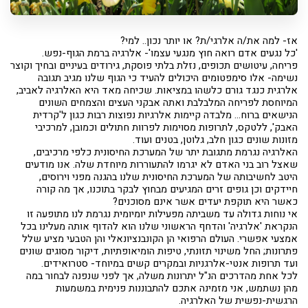
אז- למה את/ה אלרגי/ת? או יותר נכון.. למי?
'כל נגעים אדם רואה חוץ מנגעי עצמו'- אלרגיה ברמת הגוף-נפש.
פריחה, עיטושים תכופים, נזלת בלתי פוסקת, גירודים בעיניים ובחיך וקוצר
נשימה- אלו סימפטומים היכולים להעיד כי הגוף שלנו מגיב תגובה
אלרגית כנגד גורם כלשהו במציאות. שכיחה מאד היא האלרגיה לאביב,
המיוחסת לפריחה המלבלבת ואתה אבקני העצים והצמחים השונים
הנישאים ברוח... מלבדה קיימות אלרגיות נפוצות רבות כגון ל'קרדית
האבק', ללטקס, לתרופות מסוימות לפרוות חתולים וכמובן, למרכיבי
מזונות שונים כגון חלב, גלוטן, בטנים ועוד.
האלרגיה נגרמת מתגובת יתר של המערכת החיסונית כלפי מרכיבים,
שאצל רוב בני האדם לא יגרמו להתעוררות מיוחדת שלה. אנו מודעים
היטב לחשיבותה של המערכת החיסונית שלנו בהגנה מפני וירוסים,
חיידקים וכן גופים זרים המגיעים מבחוץ לבקר בתוכנו, אך מה קורה
כאשר היא תוקפת יעדים אשר אינם מסוכנים?
אי נוחות גדולה עד משביתה מפעילות יומיומית נגרמת לנו מתופעה זו
הנקראת 'אלרגיה' והדחף הראשוני שלנו הוא להדוף אותה מעלינו בכל
אמצעי אפשרי. העולם הרפואי הן הקונבנציונאלי והן הטבעי מציע שלל
פתרונות; החל משינוי תזונתי, טיפות הומיאופתיות, דיקור מסוגים שונים
ועד תרופות אנטי-אלרגניות ובמקרים קשים במיוחד- סטרואידים.
לכל אחת מהדרכים הנ"ל יתרונות משלה, אך לפני שנפנה לבחור במה
מהן נשתמש, אני מזמינה אתכם להתבוננות פנימית במשמעות
הרגשית-נפשית של האלרגיה.