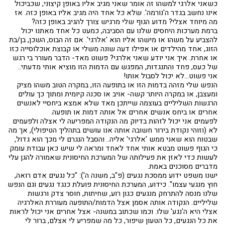
כשאני אלרגי למשהו זה אומר שאני מגיב אליו באופן קיצוני, שכביכול
אינו נחשב בגדר ה'נורמה'. שלא כל אחד היה מגיב אליו באופן כזה. אז
מה מיוחד אצלי? מדוע הגוף שלי מרגיש צורך להגיב באופן כזה?
ברמת מערכות היחסים שלנו עם הסביבה, כמעט כל אחד מאתנו יכול
להצביע על משהו או מישהו אליו הוא 'אלרגי'. אם זה הבוס, השכן, בן/בת
הזוג, אחד מהילדים או אפילו דעה שונה משלי או קבוצת אוכלוסייה כזו
או אחרת. איך אני יודע שאני אלרגי? פשוט מאד- הדבר מעורר בי רגש
של כעס, פחד והתנגדות, המפגש עם הדמות הזו מוציא אותי מדעתי..
אני פשוט...לא יכול לסבול אותו!
הנפש שלי מזהה בדמות הזו או בתופעה הזו, במקרה הטוב משהו מציק
ומעצבן, או במקרה היותר קשה- אויב או סכנה קיומית ומתוך כך עולים
הרגשות השליליים בעוצמה שייתכן מאד שלא אמצא ביחסיי לאנשים
אחרים או ביחס אנשים אחרים אל אותה דמות או תופעה.
לפעמים אני יכול לזהות בדיוק מה הנקודה המפריעה לי אצלה ולפעמים
לא (וזוהי נקודת בירור חשובה אותה אנו עושים בתהליך הטיפולי), אך מה
שבטוח הוא שאני ממש 'אלרגי' אליה.. והסבל הנגרם לי מכך הוא גדול,
כי הגוף פשוט מבטא אותי אחד לאחד ומראה לי שיש כאן עבודת עומק
לעשות כדי לאזן את פעילותה של המערכת החיסונית שאמורה להגן עלי
מדברים מסוכנים באמת.
ישנו משפט ידוע ממסכת נגעים (פ"ב, משנה ה'): "כל נגעים אדם רואה,
חוץ מנגעי עצמו". כידוע, המערכת החיסונית פועלת כנגד נגעים וגם הנפש
שלנו מנסה להתרחק מנגעים כגון רוע, שחיתות, חוסר צדק ורגשות
שליליים. הנקודה אותה אסמן אצל הדמות/התופעה מעוררת האלרגיה
אצלי היא ה'נגע' שלו. וכמו שכתוב במשנה- אצל אחרים אני יכול לראות
את כל הנגעים, כל הטעון שיפור, כל מה שמפריע לי אצלם, ברור לי