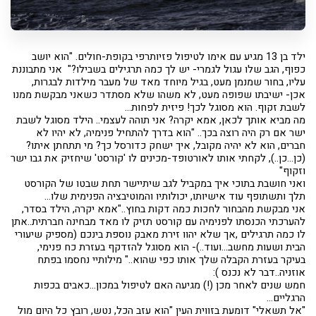
ילד בן 13 מגיע עם אימו לטיפול פזיותרפי בקופת-חולים. "הוא יושב
כפוף, הגב שלו עגול לגמרי- יש לך כמה תרגילים בשבילו?" אני מתבוננת
עליו, בחור שמנמן מעט, בגיל מיוחד מאד של מעבר מילדות לבגרות,
אכן- ישיבתו שפופה מעט, לא משהו שלא מסתדר כשאני מבקשת ממנו
לשבת זקוף. הוא מסוגל לכך! פיזית לפחות...
מה מביא אותך לכאן, אמא יקרה? אני תוהה לעצמי.. הילד מסוגל לשבת
ישר אם רק היה רוצה בכך.. "הוא בדרך להתחיל פנימיה, לא יהיו לא
חברים, הוא לא יהיה מקובל, איך ישחק כדורסל כך? מי תתחתן איתו?
(כן...כן..), לקחתי אותו לאורטופד-מכינים לו 'קורסט' שיחזיק את גבו ישר
וזקוף"
ואני חושבת בתוכי איך במקביל לגב שיתיישר תחת שבטו של הקורסט
תלך ותשתופף עוד אישיותו, יכולותיו והמוטיבציה הפנימית שלו...
אני מבקשת מהבחור לחכות כמה דקות בחוץ.."אמא יקרה, הילד בסדר,
להערכתי הכנסתו לפנימיה עם קורסט תזיק לו מאד מבחינה חברתית..אתן
לו כמה תרגילים ,אך שלא יהוו זירת מאבק נוספת בינכם (מספיק שיעורי
הבית ושעות מחשב...ועוד..)- הוא מסוגל להזדקף בעזרת כח פנימי,
בעיקר בעזרת הקבלה שלך אותו כפי שהוא.." מילותיי נחסמו בפתח
אוזניה..דבר לא נכנס ):
חמש שנים לאחר מכן (!) מגיעה האם לטיפול במכון...כאבים בכפות
הרגליים...
"אל תשאלי" דומעת בזווית העין "הוא עזב הכל, נטש, רובץ כל היום מול